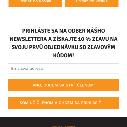
Pridať do košíka
Pridať do košíka
PRIHLÁSTE SA NA ODBER NÁŠHO
NEWSLETTERA A ZÍSKAJTE 10 % ZĽAVU NA
SVOJU PRVÚ OBJEDNÁVKU SO ZĽAVOVÝM
KÓDOM!
ÁNO, CHCEM SA STAŤ ČLENOM!
SOM UŽ ČLENOM A CHCEM SA PRIHLÁSIŤ