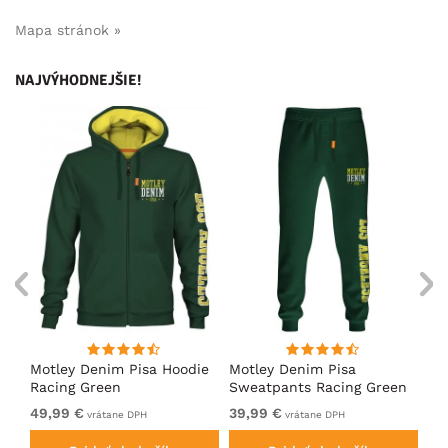
Mapa stránok »
NAJVÝHODNEJŠIE!
ko
Motley Denim Pisa Hoodie
Motley Denim Pisa
Mo
Racing Green
Sweatpants Racing Green
Ho
49,99 €
39,99 €
49
vrátane DPH
vrátane DPH