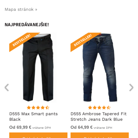
Mapa stránok »
NAJPREDÁVANEJŠIE!
BESTSELLER!
BESTSELLER!
B
k
D555 Max Smart pants
D555 Ambrose Tapered Fit
Ro
Black
Stretch Jeans Dark Blue
Je
Od 69,99 €
Od 64,99 €
64
vrátane DPH
vrátane DPH