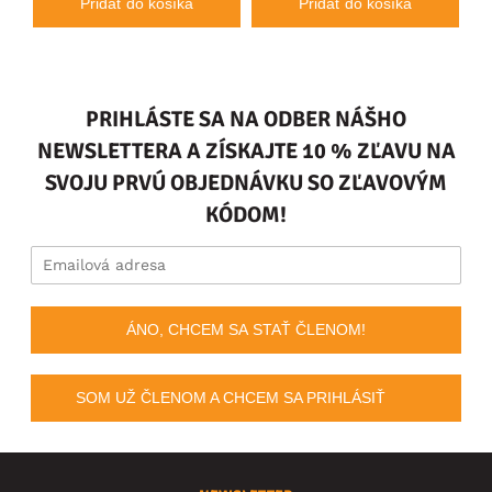
Pridať do košíka
Pridať do košíka
PRIHLÁSTE SA NA ODBER NÁŠHO
NEWSLETTERA A ZÍSKAJTE 10 % ZĽAVU NA
SVOJU PRVÚ OBJEDNÁVKU SO ZĽAVOVÝM
KÓDOM!
ÁNO, CHCEM SA STAŤ ČLENOM!
SOM UŽ ČLENOM A CHCEM SA PRIHLÁSIŤ