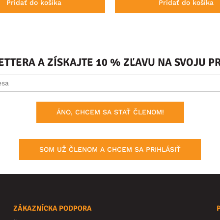
Pridať do košíka
Pridať do košíka
ETTERA A ZÍSKAJTE 10 % ZĽAVU NA SVOJU 
ÁNO, CHCEM SA STAŤ ČLENOM!
SOM UŽ ČLENOM A CHCEM SA PRIHLÁSIŤ
ZÁKAZNÍCKA PODPORA