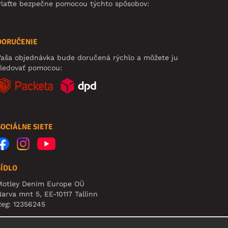
Plaťte bezpečne pomocou týchto spôsobov:
DORUČENIE
aša objednávka bude doručená rýchlo a môžete ju
sledovať pomocou:
SOCIÁLNE SIETE
SÍDLO
Motley Denim Europe OÜ
arva mnt 5, EE-10117 Tallinn
eg: 12356245
pozornenie: Na túto adresu **neposielajte vrátený