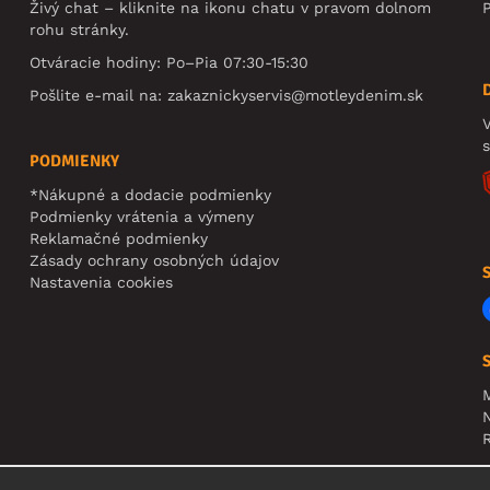
Živý chat – kliknite na ikonu chatu v pravom dolnom
rohu stránky.
Otváracie hodiny: Po–Pia 07:30-15:30
Pošlite e-mail na:
zakaznickyservis@motleydenim.sk
V
PODMIENKY
*Nákupné a dodacie podmienky
Podmienky vrátenia a výmeny
Reklamačné podmienky
Zásady ochrany osobných údajov
Nastavenia cookies
N
R
U