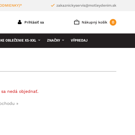
PODMIENKY)*
zakaznickyservis@motleydenim.sk
0
Prihlásiť sa
Nákupný košík
KE OBLEČENIE XS-XXL
ZNAČKY
VÝPREDAJ
 sa nedá objednať.
obchodu »