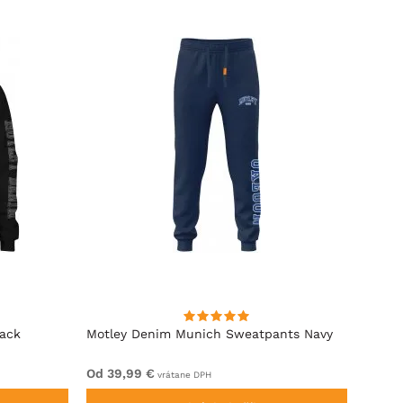
lack
Motley Denim Munich Sweatpants Navy
Motle
Od 39,99 €
Od 49
vrátane DPH