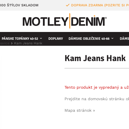
4000 ŠTÝLOV SKLADOM
DOPRAVA ZDARMA (POZRITE SI 
PÁNSKE TOPÁNKY 40-52
DOPLNKY
DÁMSKE OBLEČENIE 40-66
DÁMS
havice
Kam Jeans Hank
Kam Jeans Hank
Tento produkt je vypredaný a už
Prejdite na domovskú stránku 
Mapa stránok »