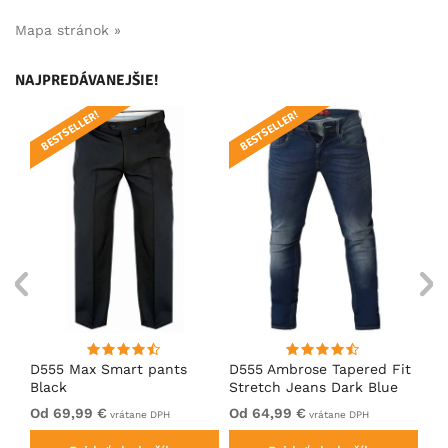
Mapa stránok »
NAJPREDÁVANEJŠIE!
BESTSELLER!
BESTSELLER!
B
D555 Max Smart pants
D555 Ambrose Tapered Fit
D5
Black
Stretch Jeans Dark Blue
Bl
Od 69,99 €
Od 64,99 €
69
vrátane DPH
vrátane DPH