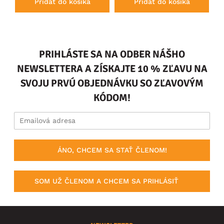
Pridať do košíka
Pridať do košíka
PRIHLÁSTE SA NA ODBER NÁŠHO
NEWSLETTERA A ZÍSKAJTE 10 % ZĽAVU NA
SVOJU PRVÚ OBJEDNÁVKU SO ZĽAVOVÝM
KÓDOM!
ÁNO, CHCEM SA STAŤ ČLENOM!
SOM UŽ ČLENOM A CHCEM SA PRIHLÁSIŤ