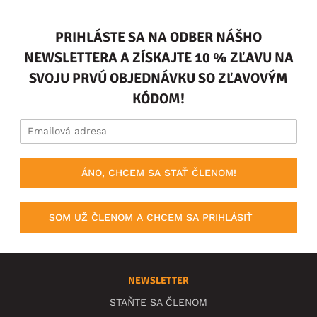
PRIHLÁSTE SA NA ODBER NÁŠHO
NEWSLETTERA A ZÍSKAJTE 10 % ZĽAVU NA
SVOJU PRVÚ OBJEDNÁVKU SO ZĽAVOVÝM
KÓDOM!
ÁNO, CHCEM SA STAŤ ČLENOM!
SOM UŽ ČLENOM A CHCEM SA PRIHLÁSIŤ
NEWSLETTER
STAŇTE SA ČLENOM