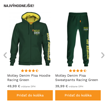
NAJVÝHODNEJŠIE!
ko
Motley Denim Pisa Hoodie
Motley Denim Pisa
Mo
Racing Green
Sweatpants Racing Green
Ho
49,99 €
39,99 €
49
vrátane DPH
vrátane DPH
Pridať do košíka
Pridať do košíka