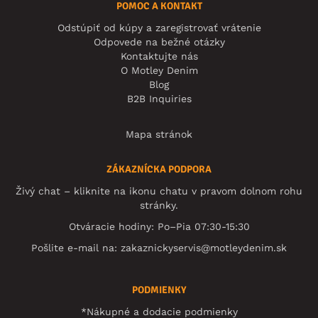
POMOC A KONTAKT
Odstúpiť od kúpy a zaregistrovať vrátenie
Odpovede na bežné otázky
Kontaktujte nás
O Motley Denim
Blog
B2B Inquiries
Mapa stránok
ZÁKAZNÍCKA PODPORA
Živý chat – kliknite na ikonu chatu v pravom dolnom rohu
stránky.
Otváracie hodiny: Po–Pia 07:30-15:30
Pošlite e-mail na:
zakaznickyservis@motleydenim.sk
PODMIENKY
*Nákupné a dodacie podmienky