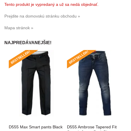
Tento produkt je vypredaný a už sa nedá objednať.
Prejdite na domovskú stránku obchodu »
Mapa stránok »
NAJPREDÁVANEJŠIE!
BESTSELLER!
BESTSELLER!
BE
D555 Max Smart pants Black
D555 Ambrose Tapered Fit
Roc