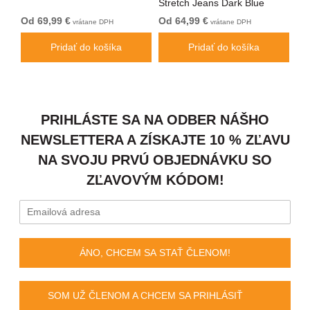
Stretch Jeans Dark Blue
Je
Od 69,99 €
Od 64,99 €
64
vrátane DPH
vrátane DPH
Pridať do košíka
Pridať do košíka
PRIHLÁSTE SA NA ODBER NÁŠHO
NEWSLETTERA A ZÍSKAJTE 10 % ZĽAVU
NA SVOJU PRVÚ OBJEDNÁVKU SO
ZĽAVOVÝM KÓDOM!
ÁNO, CHCEM SA STAŤ ČLENOM!
SOM UŽ ČLENOM A CHCEM SA PRIHLÁSIŤ