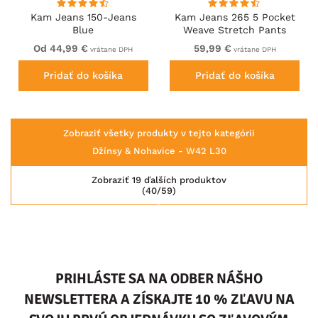
Kam Jeans 150-Jeans
Kam Jeans 265 5 Pocket
Blue
Weave Stretch Pants
Brown
Od 44,99 €
59,99 €
vrátane DPH
vrátane DPH
Pridať do košíka
Pridať do košíka
Zobraziť všetky produkty v tejto kategórii
Džínsy & Nohavice - W42 L30
Zobraziť 19 ďalších produktov
(40/59)
PRIHLÁSTE SA NA ODBER NÁŠHO
NEWSLETTERA A ZÍSKAJTE 10 % ZĽAVU NA