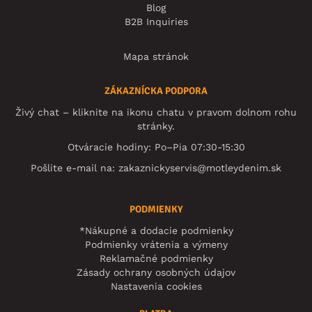
Blog
B2B Inquiries
Mapa stránok
ZÁKAZNÍCKA PODPORA
Živý chat – kliknite na ikonu chatu v pravom dolnom rohu
stránky.
Otváracie hodiny: Po–Pia 07:30-15:30
Pošlite e-mail na:
zakaznickyservis@motleydenim.sk
PODMIENKY
*Nákupné a dodacie podmienky
Podmienky vrátenia a výmeny
Reklamačné podmienky
Zásady ochrany osobných údajov
Nastavenia cookies