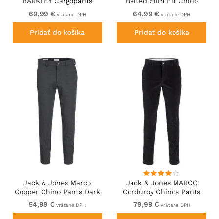
BARKLEY Cargopants
Belted Slim Fit Chino
Khaki
Pants Black
69,99 €
64,99 €
vrátane DPH
vrátane DPH
Pridať do košíka
Pridať do košíka
Jack & Jones Marco
Jack & Jones MARCO
Cooper Chino Pants Dark
Corduroy Chinos Pants
Grey Melange
Black
54,99 €
79,99 €
vrátane DPH
vrátane DPH