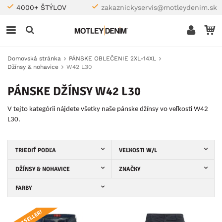
4000+ ŠTÝLOV
zakaznickyservis@motleydenim.sk
Domovská stránka
PÁNSKE OBLEČENIE 2XL-14XL
Džínsy & nohavice
W42 L30
PÁNSKE DŽÍNSY W42 L30
V tejto kategórii nájdete všetky naše pánske džínsy vo veľkosti W42
L30.
TRIEDIŤ PODĽA
VEĽKOSTI W/L
DŽÍNSY & NOHAVICE
ZNAČKY
FARBY
BESTSELLER!