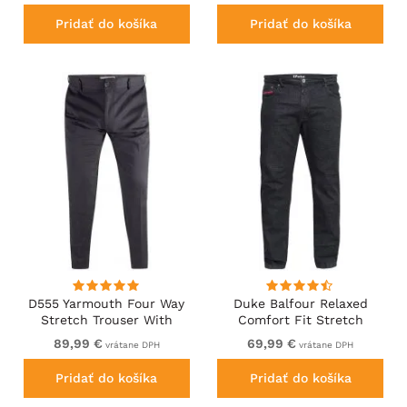
Pridať do košíka
Pridať do košíka
D555 Yarmouth Four Way
Duke Balfour Relaxed
Stretch Trouser With
Comfort Fit Stretch
Flexible Waistband Black
Jeans With Elasticated
89,99 €
69,99 €
vrátane DPH
vrátane DPH
Waist Black
Pridať do košíka
Pridať do košíka