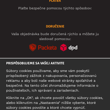
PLATBA
Plaťte bezpečne pomocou týchto spôsobov:
DORUČENIE
Vaša objednávka bude doručená rýchlo a môžete ju
sledovať pomocou:
PRISPÔSOBUJEME SA VAŠEJ AKTIVITE
SOCIÁLNE SIETE
Súbory cookies používame, aby sme vám poskytli
prispôsobený zážitok z nakupovania, personalizovanú
reklamu a aby boli naše webové stránky spoľahlivé a
bezpečné. Na tento účel zhromažďujeme informácie o
SÍDLO
používateľoch, ich správaní a zariadeniach.
Motley Denim Europe OÜ
Kliknite na „OK“, ak chcete povoliť všetky súbory cookies,
Narva mnt 5, EE-10117 Tallinn
alebo kliknutím na „Nastavenia“ nižšie vyberte, ktoré
Reg: 12356245
súbory cookies povolíte a ktoré chcete vypnúť.