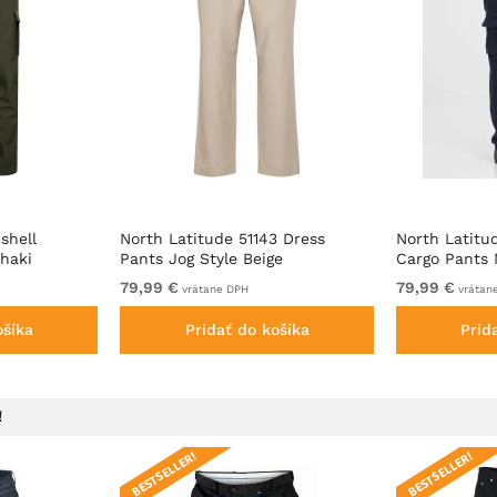
shell
North Latitude 51143 Dress
North Latitud
khaki
Pants Jog Style Beige
Cargo Pants 
79,99 €
79,99 €
vrátane DPH
vrátan
ošíka
Pridať do košíka
Prid
!
BESTSELLER!
BESTSELLER!