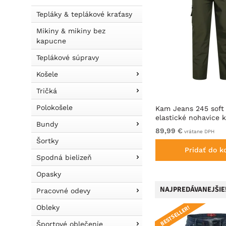
Tepláky & teplákové kraťasy
Mikiny & mikiny bez
kapucne
Teplákové súpravy
Košele
Tričká
Polokošele
 Cargo
Dobsom Idaho Nohavice Čierne
Kam Jeans 245 soft 
elastické nohavice 
Bundy
Od 59,99 €
89,99 €
vrátane DPH
vrátane DPH
Šortky
Pridať do košíka
Pridať do k
Spodná bielizeň
Opasky
NAJPREDÁVANEJŠIE
Pracovné odevy
Obleky
BESTSELLER!
Športové oblečenie