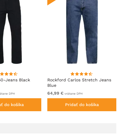
50-Jeans Black
Rockford Carlos Stretch Jeans
D555 
Blue
Black
64,99 €
Od 64
átane DPH
vrátane DPH
ať do košíka
Pridať do košíka