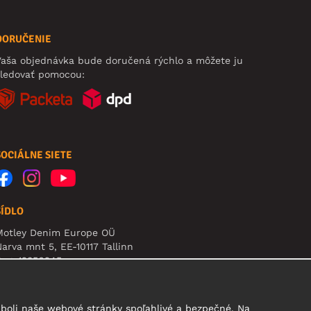
DORUČENIE
aša objednávka bude doručená rýchlo a môžete ju
sledovať pomocou:
SOCIÁLNE SIETE
SÍDLO
Motley Denim Europe OÜ
arva mnt 5, EE-10117 Tallinn
eg: 12356245
pozornenie: Na túto adresu **neposielajte vrátený
ovar!
boli naše webové stránky spoľahlivé a bezpečné. Na