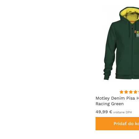
Motley Denim Milan Tričko
Motley Denim Pisa 
Antracitová
Racing Green
Od 19,99 €
49,99 €
vrátane DPH
vrátane DPH
Pridať do košíka
Pridať do k