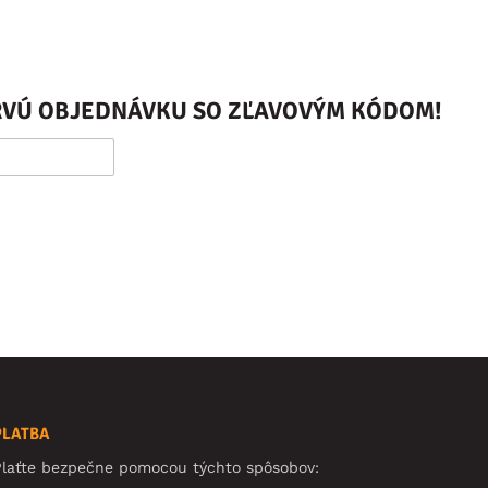
PRVÚ OBJEDNÁVKU SO ZĽAVOVÝM KÓDOM!
PLATBA
Plaťte bezpečne pomocou týchto spôsobov: