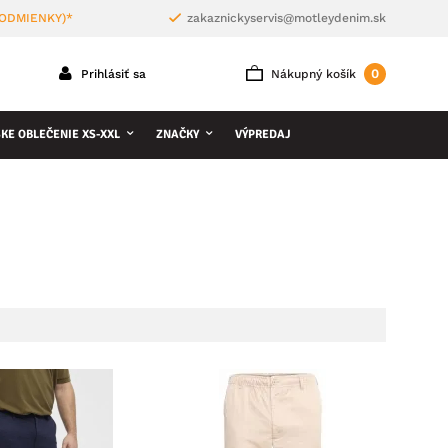
PODMIENKY)*
zakaznickyservis@motleydenim.sk
0
Prihlásiť sa
Nákupný košík
KE OBLEČENIE XS-XXL
ZNAČKY
VÝPREDAJ