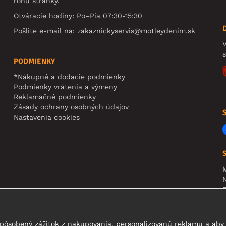
rohu stránky.
Otváracie hodiny: Po–Pia 07:30-15:30
Pošlite e-mail na:
zakaznickyservis@motleydenim.sk
V
PODMIENKY
*Nákupné a dodacie podmienky
Podmienky vrátenia a výmeny
Reklamačné podmienky
Zásady ochrany osobných údajov
Nastavenia cookies
N
R
U
t
pôsobený zážitok z nakupovania, personalizovanú reklamu a aby 