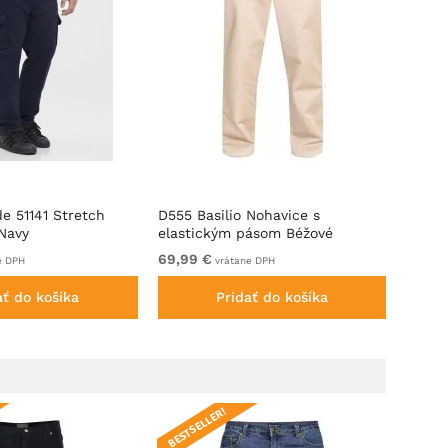
e 51141 Stretch
D555 Basilio Nohavice s
Adamo
Navy
elastickým pásom Béžové
pásom
69,99 €
Od 99
e DPH
vrátane DPH
ať do košíka
Pridať do košíka
BESTSELLER!
BESTS