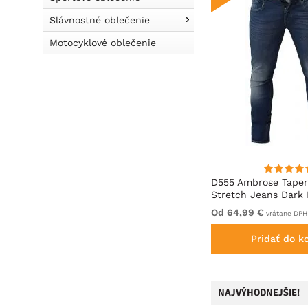
Slávnostné oblečenie
Motocyklové oblečenie
aki
Dobsom Nebraska Nohavice s
D555 Ambrose Taper
Odopínateľnými Nohavicami
Stretch Jeans Dark 
Čierne
99,99 €
Od 64,99 €
vrátane DPH
vrátane DPH
Pridať do košíka
Pridať do k
NAJVÝHODNEJŠIE!