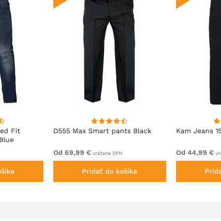
ed Fit
D555 Max Smart pants Black
Kam Jeans 1
Blue
Od 69,99 €
Od 44,99 €
vrátane DPH
vr
ošíka
Pridať do košíka
Prid