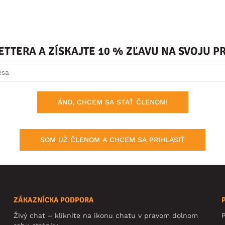
ETTERA A ZÍSKAJTE 10 % ZĽAVU NA SVOJU 
ÁNO, CHCEM SA STAŤ ČLENOM!
SOM UŽ ČLENOM A CHCEM SA PRIHLÁSIŤ
ZÁKAZNÍCKA PODPORA
Živý chat – kliknite na ikonu chatu v pravom dolnom