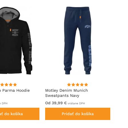
m Parma Hoodie
Motley Denim Munich
Motle
Sweatpants Navy
Royal
Od 39,99 €
Od 49
e DPH
vrátane DPH
ať do košíka
Pridať do košíka