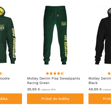
Hoodie
Motley Denim Pisa Sweatpants
Motley Deni
Racing Green
Black
39,99 €
49,99 €
vrátane DPH
vrátan
ošíka
Pridať do košíka
Prid