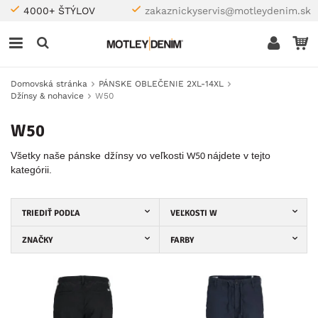
4000+ ŠTÝLOV
zakaznickyservis@motleydenim.sk
Domovská stránka
PÁNSKE OBLEČENIE 2XL-14XL
Džínsy & nohavice
W50
W50
Všetky naše pánske
džínsy vo veľkosti
nájdete v tejto
W50
kategórii.
TRIEDIŤ PODĽA
VEĽKOSTI W
ZNAČKY
FARBY