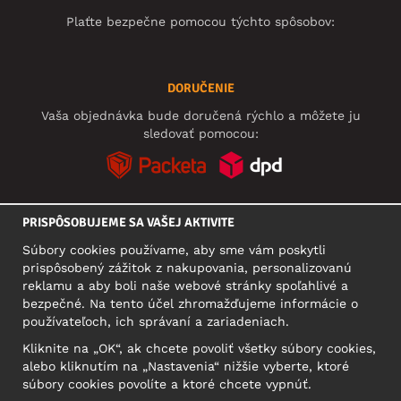
Plaťte bezpečne pomocou týchto spôsobov:
DORUČENIE
Vaša objednávka bude doručená rýchlo a môžete ju
sledovať pomocou:
PRISPÔSOBUJEME SA VAŠEJ AKTIVITE
SOCIÁLNE SIETE
Súbory cookies používame, aby sme vám poskytli
prispôsobený zážitok z nakupovania, personalizovanú
reklamu a aby boli naše webové stránky spoľahlivé a
bezpečné. Na tento účel zhromažďujeme informácie o
SÍDLO
používateľoch, ich správaní a zariadeniach.
Motley Denim Europe OÜ
Kliknite na „OK“, ak chcete povoliť všetky súbory cookies,
Narva mnt 5, EE-10117 Tallinn
alebo kliknutím na „Nastavenia“ nižšie vyberte, ktoré
Reg: 12356245
súbory cookies povolíte a ktoré chcete vypnúť.
Upozornenie: Na túto adresu **neposielajte vrátený tovar!