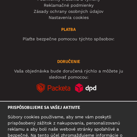
Reklamačné podmienky
Zásady ochrany osobných údajov
Nastavenia cookies
PLATBA
Plaťte bezpečne pomocou týchto spôsobov:
DORUČENIE
Vaša objednávka bude doručená rýchlo a môžete ju
sledovať pomocou:
PRISPÔSOBUJEME SA VAŠEJ AKTIVITE
SOCIÁLNE SIETE
Súbory cookies používame, aby sme vám poskytli
prispôsobený zážitok z nakupovania, personalizovanú
reklamu a aby boli naše webové stránky spoľahlivé a
bezpečné. Na tento účel zhromažďujeme informácie o
SÍDLO