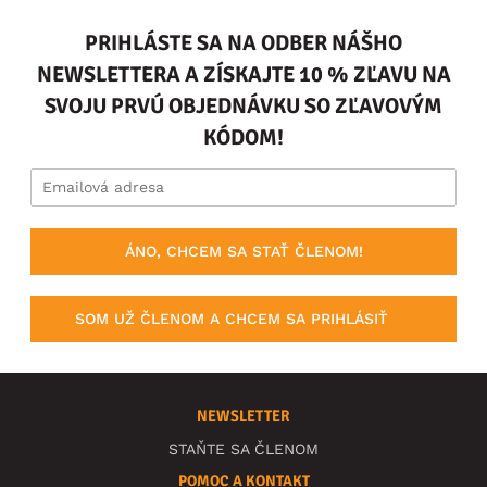
PRIHLÁSTE SA NA ODBER NÁŠHO
NEWSLETTERA A ZÍSKAJTE 10 % ZĽAVU NA
SVOJU PRVÚ OBJEDNÁVKU SO ZĽAVOVÝM
KÓDOM!
ÁNO, CHCEM SA STAŤ ČLENOM!
SOM UŽ ČLENOM A CHCEM SA PRIHLÁSIŤ
NEWSLETTER
STAŇTE SA ČLENOM
POMOC A KONTAKT