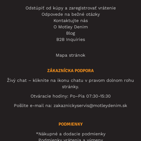
Odstúpiť od kúpy a zaregistrovať vrátenie
Odpovede na bežné otázky
Kontaktujte nás
O Motley Denim
Blog
B2B Inquiries
Mapa stránok
ZÁKAZNÍCKA PODPORA
Živý chat – kliknite na ikonu chatu v pravom dolnom rohu
stránky.
Otváracie hodiny: Po–Pia 07:30-15:30
Pošlite e-mail na:
zakaznickyservis@motleydenim.sk
PODMIENKY
*Nákupné a dodacie podmienky
Podmienky vrátenia a výmeny