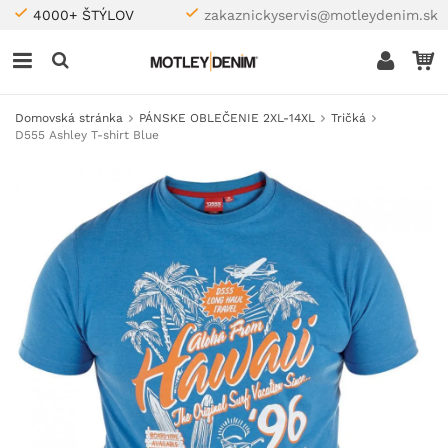
4000+ ŠTÝLOV
zakaznickyservis@motleydenim.sk
Domovská stránka
PÁNSKE OBLEČENIE 2XL-14XL
Tričká
D555 Ashley T-shirt Blue