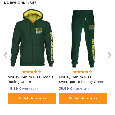
NAJVÝHODNEJŠIE!
ko
Motley Denim Pisa Hoodie
Motley Denim Pisa
Mo
Racing Green
Sweatpants Racing Green
Ho
49,99 €
39,99 €
49
vrátane DPH
vrátane DPH
Pridať do košíka
Pridať do košíka