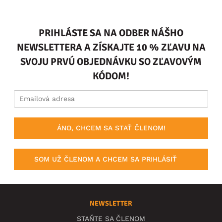
PRIHLÁSTE SA NA ODBER NÁŠHO
NEWSLETTERA A ZÍSKAJTE 10 % ZĽAVU NA
SVOJU PRVÚ OBJEDNÁVKU SO ZĽAVOVÝM
KÓDOM!
ÁNO, CHCEM SA STAŤ ČLENOM!
SOM UŽ ČLENOM A CHCEM SA PRIHLÁSIŤ
NEWSLETTER
STAŇTE SA ČLENOM