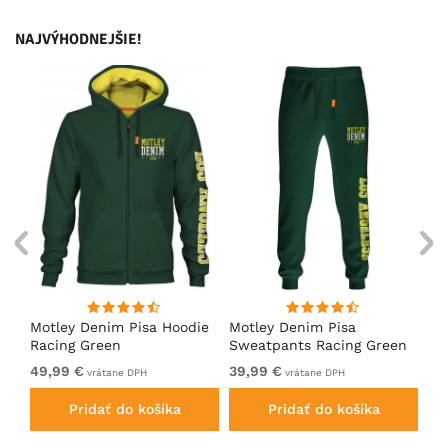
NAJVÝHODNEJŠIE!
ko
Motley Denim Pisa Hoodie
Motley Denim Pisa
Mo
Racing Green
Sweatpants Racing Green
Ho
49,99 €
39,99 €
49
vrátane DPH
vrátane DPH
Pridať do košíka
Pridať do košíka