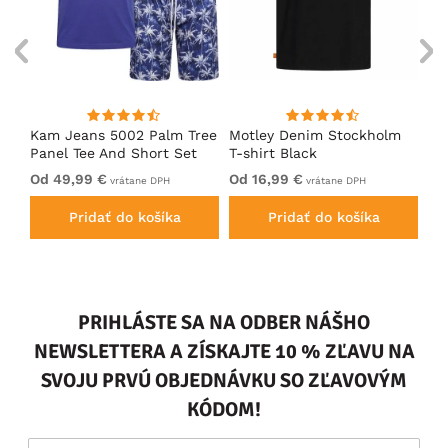
Kam Jeans 5002 Palm Tree
Motley Denim Stockholm
Mo
Panel Tee And Short Set
T-shirt Black
Sh
Electric Blue
Bl
Od 49,99 €
Od 16,99 €
Od
vrátane DPH
vrátane DPH
Pridať do košíka
Pridať do košíka
PRIHLÁSTE SA NA ODBER NÁŠHO
NEWSLETTERA A ZÍSKAJTE 10 % ZĽAVU NA
SVOJU PRVÚ OBJEDNÁVKU SO ZĽAVOVÝM
KÓDOM!