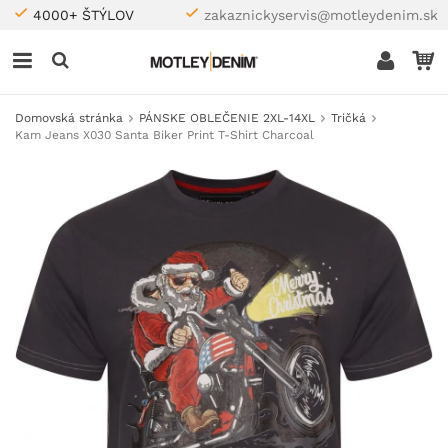
4000+ ŠTÝLOV
zakaznickyservis@motleydenim.sk
Domovská stránka
PÁNSKE OBLEČENIE 2XL-14XL
Tričká
Kam Jeans X030 Santa Biker Print T-Shirt Charcoal