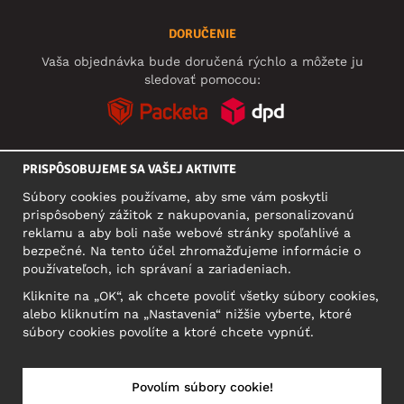
DORUČENIE
Vaša objednávka bude doručená rýchlo a môžete ju
sledovať pomocou:
PRISPÔSOBUJEME SA VAŠEJ AKTIVITE
SOCIÁLNE SIETE
Súbory cookies používame, aby sme vám poskytli
prispôsobený zážitok z nakupovania, personalizovanú
reklamu a aby boli naše webové stránky spoľahlivé a
bezpečné. Na tento účel zhromažďujeme informácie o
SÍDLO
používateľoch, ich správaní a zariadeniach.
Motley Denim Europe OÜ
Kliknite na „OK“, ak chcete povoliť všetky súbory cookies,
Narva mnt 5, EE-10117 Tallinn
alebo kliknutím na „Nastavenia“ nižšie vyberte, ktoré
Reg: 12356245
súbory cookies povolíte a ktoré chcete vypnúť.
Upozornenie: Na túto adresu **neposielajte vrátený tovar!
Povolím súbory cookie!