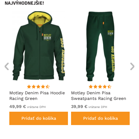
NAJVÝHODNEJŠIE!
ko
Motley Denim Pisa Hoodie
Motley Denim Pisa
Mo
Racing Green
Sweatpants Racing Green
Ho
49,99 €
39,99 €
49
vrátane DPH
vrátane DPH
Pridať do košíka
Pridať do košíka