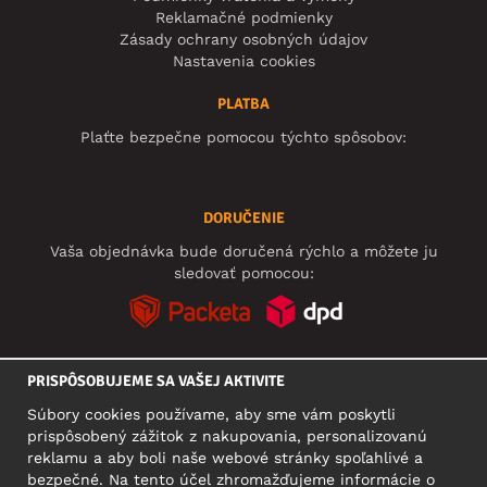
Reklamačné podmienky
Zásady ochrany osobných údajov
Nastavenia cookies
PLATBA
Plaťte bezpečne pomocou týchto spôsobov:
DORUČENIE
Vaša objednávka bude doručená rýchlo a môžete ju
sledovať pomocou:
PRISPÔSOBUJEME SA VAŠEJ AKTIVITE
SOCIÁLNE SIETE
Súbory cookies používame, aby sme vám poskytli
prispôsobený zážitok z nakupovania, personalizovanú
reklamu a aby boli naše webové stránky spoľahlivé a
bezpečné. Na tento účel zhromažďujeme informácie o
SÍDLO