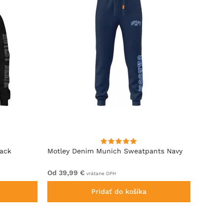
lack
Motley Denim Munich Sweatpants Navy
Motle
Od 39,99 €
Od 49
vrátane DPH
Pridať do košíka