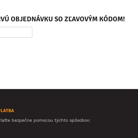
PRVÚ OBJEDNÁVKU SO ZĽAVOVÝM KÓDOM!
PLATBA
Plaťte bezpečne pomocou týchto spôsobov: