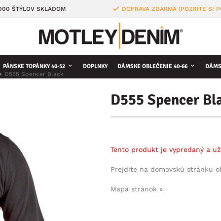
4000 ŠTÝLOV SKLADOM
DOPRAVA ZDARMA (POZRITE SI 
PÁNSKE TOPÁNKY 40-52
DOPLNKY
DÁMSKE OBLEČENIE 40-66
DÁMS
D555 Spencer Black
D555 Spencer Bl
Tento produkt je vypredaný a už
Prejdite na domovskú stránku 
Mapa stránok »