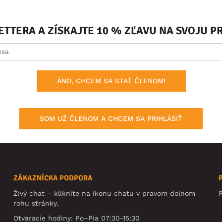
ETTERA A ZÍSKAJTE 10 % ZĽAVU NA SVOJU 
ÁNO, CHCEM SA STAŤ ČLENOM!
SOM UŽ ČLENOM A CHCEM SA PRIHLÁSIŤ
ZÁKAZNÍCKA PODPORA
Živý chat – kliknite na ikonu chatu v pravom dolnom
rohu stránky.
Otváracie hodiny: Po–Pia 07:30-15:30