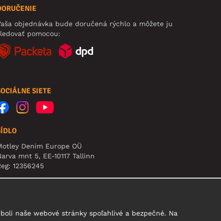
DORUČENIE
aša objednávka bude doručená rýchlo a môžete ju
sledovať pomocou:
SOCIÁLNE SIETE
SÍDLO
Motley Denim Europe OÜ
arva mnt 5, EE-10117 Tallinn
eg: 12356245
pozornenie: Na túto adresu **neposielajte vrátený
ovar!
boli naše webové stránky spoľahlivé a bezpečné. Na