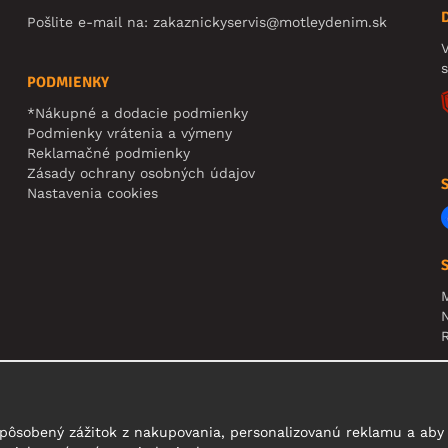
Pošlite e-mail na:
zakaznickyservis@motleydenim.sk
V
PODMIENKY
*Nákupné a dodacie podmienky
Podmienky vrátenia a výmeny
Reklamačné podmienky
Zásady ochrany osobných údajov
Nastavenia cookies
N
R
U
t
pôsobený zážitok z nakupovania, personalizovanú reklamu a aby 