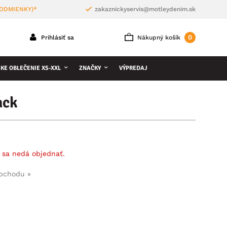
PODMIENKY)*
zakaznickyservis@motleydenim.sk
0
Prihlásiť sa
Nákupný košík
KE OBLEČENIE XS-XXL
ZNAČKY
VÝPREDAJ
ack
 sa nedá objednať.
obchodu »