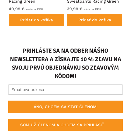
Racing Green
Sweatpants Racing Green
Ho
49,99 €
39,99 €
49
vrátane DPH
vrátane DPH
Pridať do košíka
Pridať do košíka
PRIHLÁSTE SA NA ODBER NÁŠHO
NEWSLETTERA A ZÍSKAJTE 10 % ZĽAVU NA
SVOJU PRVÚ OBJEDNÁVKU SO ZĽAVOVÝM
KÓDOM!
ÁNO, CHCEM SA STAŤ ČLENOM!
SOM UŽ ČLENOM A CHCEM SA PRIHLÁSIŤ