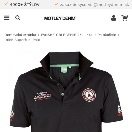
4000+ ŠTÝLOV
zakaznickyservis@motleydenim.sk
Domovská stránka
PÁNSKE OBLEČENIE 2XL-14XL
Polokošele
D555 Superfuel Polo