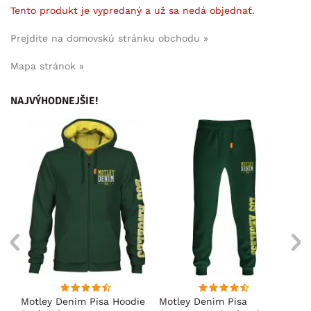
Tento produkt je vypredaný a už sa nedá objednať.
Prejdite na domovskú stránku obchodu »
Mapa stránok »
NAJVÝHODNEJŠIE!
ko
Motley Denim Pisa Hoodie
Motley Denim Pisa
Mo