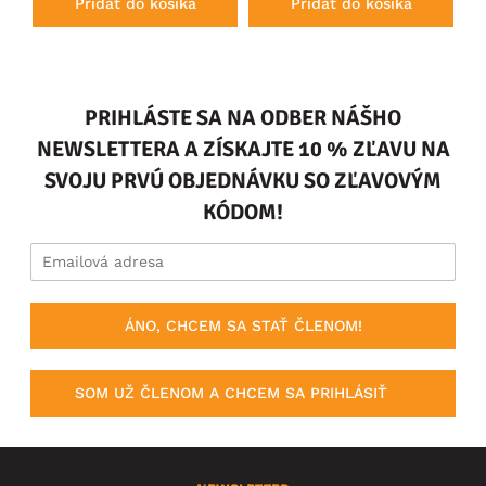
Pridať do košíka
Pridať do košíka
PRIHLÁSTE SA NA ODBER NÁŠHO
NEWSLETTERA A ZÍSKAJTE 10 % ZĽAVU NA
SVOJU PRVÚ OBJEDNÁVKU SO ZĽAVOVÝM
KÓDOM!
ÁNO, CHCEM SA STAŤ ČLENOM!
SOM UŽ ČLENOM A CHCEM SA PRIHLÁSIŤ