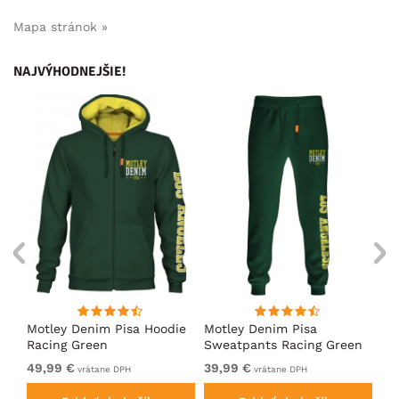
Mapa stránok »
NAJVÝHODNEJŠIE!
ko
Motley Denim Pisa Hoodie
Motley Denim Pisa
Mo
Racing Green
Sweatpants Racing Green
Ho
49,99 €
39,99 €
49
vrátane DPH
vrátane DPH