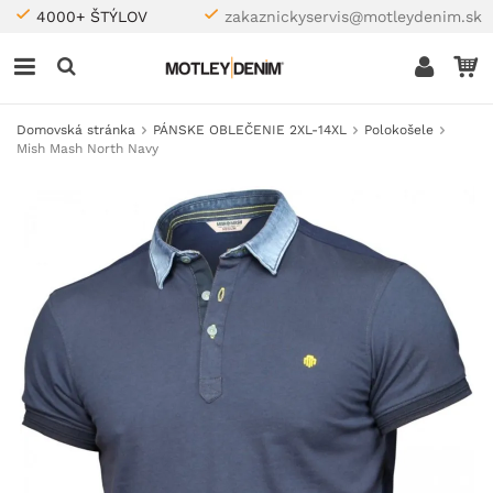
4000+ ŠTÝLOV
zakaznickyservis@motleydenim.sk
Domovská stránka
PÁNSKE OBLEČENIE 2XL-14XL
Polokošele
Mish Mash North Navy