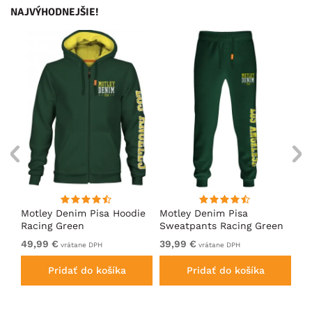
NAJVÝHODNEJŠIE!
ko
Motley Denim Pisa Hoodie
Motley Denim Pisa
Mo
Racing Green
Sweatpants Racing Green
Ho
49,99 €
39,99 €
49
vrátane DPH
vrátane DPH
Pridať do košíka
Pridať do košíka