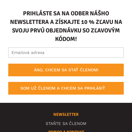
PRIHLÁSTE SA NA ODBER NÁŠHO
NEWSLETTERA A ZÍSKAJTE 10 % ZĽAVU NA
SVOJU PRVÚ OBJEDNÁVKU SO ZĽAVOVÝM
KÓDOM!
ÁNO, CHCEM SA STAŤ ČLENOM!
SOM UŽ ČLENOM A CHCEM SA PRIHLÁSIŤ
NEWSLETTER
STAŇTE SA ČLENOM