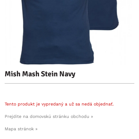
Mish Mash Stein Navy
Tento produkt je vypredaný a už sa nedá objednať.
Prejdite na domovskú stránku obchodu »
Mapa stránok »