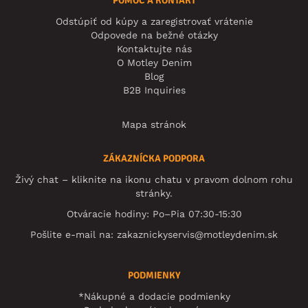
POMOC A KONTAKT
Odstúpiť od kúpy a zaregistrovať vrátenie
Odpovede na bežné otázky
Kontaktujte nás
O Motley Denim
Blog
B2B Inquiries
Mapa stránok
ZÁKAZNÍCKA PODPORA
Živý chat – kliknite na ikonu chatu v pravom dolnom rohu
stránky.
Otváracie hodiny: Po–Pia 07:30-15:30
Pošlite e-mail na:
zakaznickyservis@motleydenim.sk
PODMIENKY
*Nákupné a dodacie podmienky