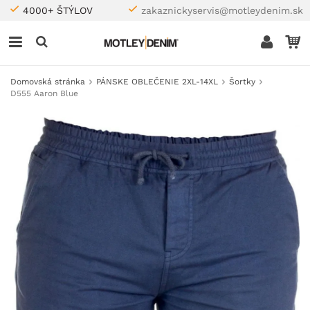
4000+ ŠTÝLOV
zakaznickyservis@motleydenim.sk
Domovská stránka
PÁNSKE OBLEČENIE 2XL-14XL
Šortky
D555 Aaron Blue