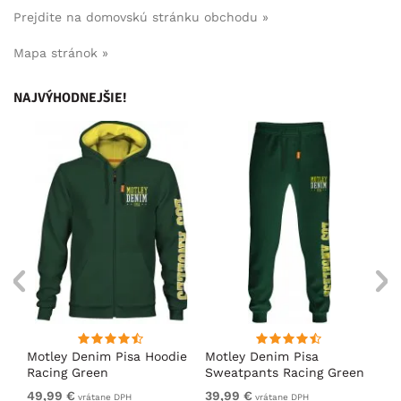
Prejdite na domovskú stránku obchodu »
Mapa stránok »
NAJVÝHODNEJŠIE!
ko
Motley Denim Pisa Hoodie
Motley Denim Pisa
Mo
Racing Green
Sweatpants Racing Green
Ho
49,99 €
39,99 €
49
vrátane DPH
vrátane DPH