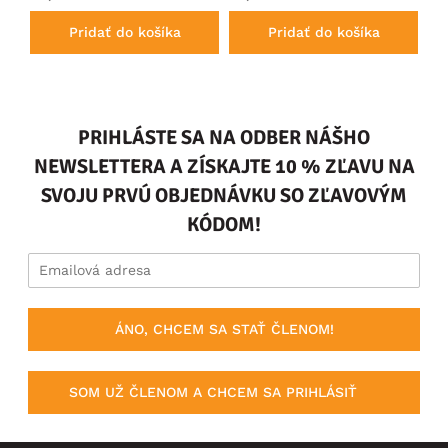
Pridať do košíka
Pridať do košíka
PRIHLÁSTE SA NA ODBER NÁŠHO
NEWSLETTERA A ZÍSKAJTE 10 % ZĽAVU NA
SVOJU PRVÚ OBJEDNÁVKU SO ZĽAVOVÝM
KÓDOM!
ÁNO, CHCEM SA STAŤ ČLENOM!
SOM UŽ ČLENOM A CHCEM SA PRIHLÁSIŤ