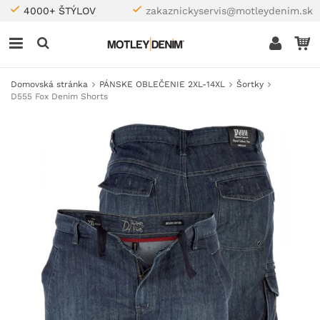
4000+ ŠTÝLOV
zakaznickyservis@motleydenim.sk
Domovská stránka
PÁNSKE OBLEČENIE 2XL-14XL
Šortky
D555 Fox Denim Shorts