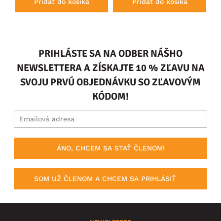
Pridať do košíka
Pridať do košíka
PRIHLÁSTE SA NA ODBER NÁŠHO
NEWSLETTERA A ZÍSKAJTE 10 % ZĽAVU NA
SVOJU PRVÚ OBJEDNÁVKU SO ZĽAVOVÝM
KÓDOM!
ÁNO, CHCEM SA STAŤ ČLENOM!
SOM UŽ ČLENOM A CHCEM SA PRIHLÁSIŤ