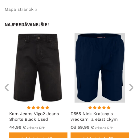
Mapa stránok »
NAJPREDÁVANEJŠIE!
Kam Jeans Vigo2 Jeans
D555 Nick Kraťasy s
Ka
Shorts Black Used
vreckami a elastickým
Do
pásom Tmavomodré
Ch
44,99 €
Od 59,99 €
54
vrátane DPH
vrátane DPH