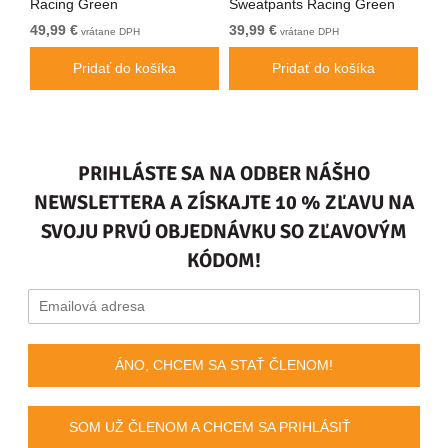
Racing Green
Sweatpants Racing Green
Bl
49,99 €
39,99 €
49
vrátane DPH
vrátane DPH
Pridať do košíka
Pridať do košíka
PRIHLÁSTE SA NA ODBER NÁŠHO
NEWSLETTERA A ZÍSKAJTE 10 % ZĽAVU NA
SVOJU PRVÚ OBJEDNÁVKU SO ZĽAVOVÝM
KÓDOM!
ÁNO, CHCEM SA STAŤ ČLENOM!
SOM UŽ ČLENOM A CHCEM SA PRIHLÁSIŤ