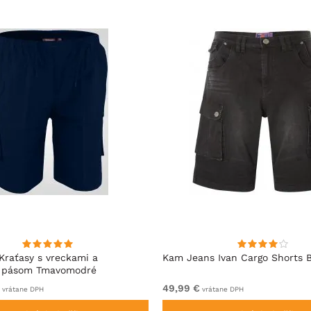
Kraťasy s vreckami a
Kam Jeans Ivan Cargo Shorts 
m pásom Tmavomodré
49,99 €
vrátane DPH
vrátane DPH