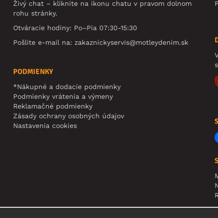
Živý chat – kliknite na ikonu chatu v pravom dolnom
rohu stránky.
Otváracie hodiny: Po–Pia 07:30-15:30
Pošlite e-mail na:
zakaznickyservis@motleydenim.sk
V
PODMIENKY
*Nákupné a dodacie podmienky
Podmienky vrátenia a výmeny
Reklamačné podmienky
Zásady ochrany osobných údajov
Nastavenia cookies
N
R
U