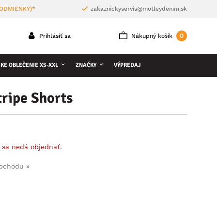
PODMIENKY)*
zakaznickyservis@motleydenim.sk
0
Prihlásiť sa
Nákupný košík
KE OBLEČENIE XS-XXL
ZNAČKY
VÝPREDAJ
ripe Shorts
 sa nedá objednať.
obchodu »