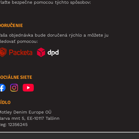
Plaťte bezpečne pomocou týchto spôsobov:
DORUČENIE
aša objednávka bude doručená rýchlo a môžete ju
sledovať pomocou:
SOCIÁLNE SIETE
SÍDLO
Motley Denim Europe OÜ
arva mnt 5, EE-10117 Tallinn
eg: 12356245
pozornenie: Na túto adresu **neposielajte vrátený