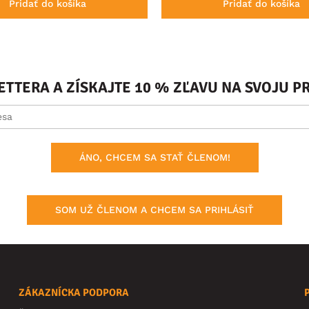
Pridať do košíka
Pridať do košíka
ETTERA A ZÍSKAJTE 10 % ZĽAVU NA SVOJU 
ÁNO, CHCEM SA STAŤ ČLENOM!
SOM UŽ ČLENOM A CHCEM SA PRIHLÁSIŤ
ZÁKAZNÍCKA PODPORA