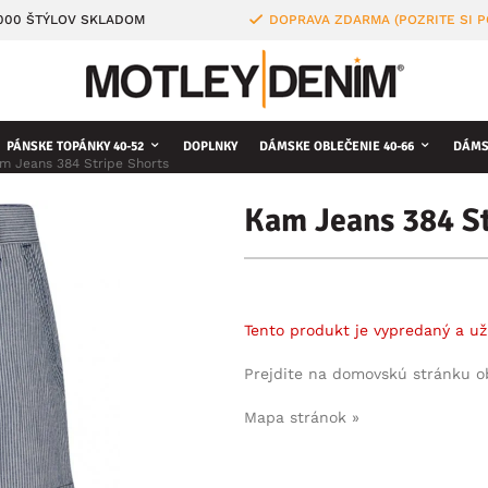
4000 ŠTÝLOV SKLADOM
DOPRAVA ZDARMA (POZRITE SI 
PÁNSKE TOPÁNKY 40-52
DOPLNKY
DÁMSKE OBLEČENIE 40-66
DÁMS
m Jeans 384 Stripe Shorts
Kam Jeans 384 St
Tento produkt je vypredaný a už
Prejdite na domovskú stránku 
Mapa stránok »