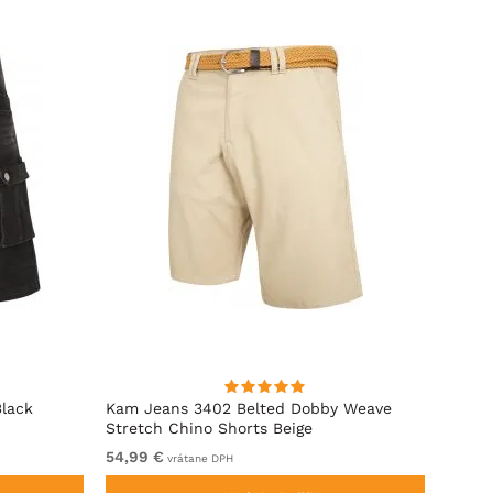
Black
Kam Jeans 3402 Belted Dobby Weave
D555 
Stretch Chino Shorts Beige
Pásom
54,99 €
Od 59
vrátane DPH