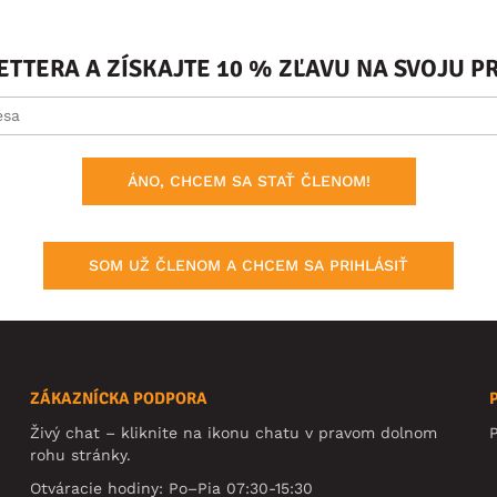
ETTERA A ZÍSKAJTE 10 % ZĽAVU NA SVOJU 
ÁNO, CHCEM SA STAŤ ČLENOM!
SOM UŽ ČLENOM A CHCEM SA PRIHLÁSIŤ
ZÁKAZNÍCKA PODPORA
Živý chat – kliknite na ikonu chatu v pravom dolnom
rohu stránky.
Otváracie hodiny: Po–Pia 07:30-15:30