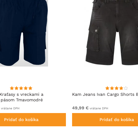
Kraťasy s vreckami a
Kam Jeans Ivan Cargo Shorts 
m pásom Tmavomodré
49,99 €
vrátane DPH
vrátane DPH
Pridať do košíka
Pridať do košíka