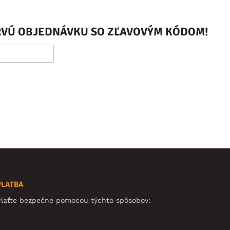
PRVÚ OBJEDNÁVKU SO ZĽAVOVÝM KÓDOM!
PLATBA
Plaťte bezpečne pomocou týchto spôsobov: