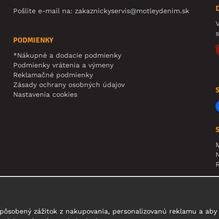
Pošlite e-mail na:
zakaznickyservis@motleydenim.sk
V
PODMIENKY
*Nákupné a dodacie podmienky
Podmienky vrátenia a výmeny
Reklamačné podmienky
Zásady ochrany osobných údajov
Nastavenia cookies
N
R
U
t
pôsobený zážitok z nakupovania, personalizovanú reklamu a aby 