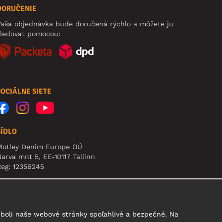
DORUČENIE
aša objednávka bude doručená rýchlo a môžete ju
sledovať pomocou:
SOCIÁLNE SIETE
SÍDLO
Motley Denim Europe OÜ
arva mnt 5, EE-10117 Tallinn
eg: 12356245
pozornenie: Na túto adresu **neposielajte vrátený
ovar!
boli naše webové stránky spoľahlivé a bezpečné. Na