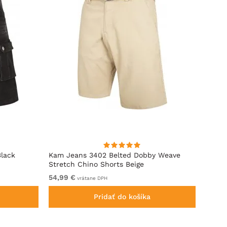
Black
Kam Jeans 3402 Belted Dobby Weave
D555 
Stretch Chino Shorts Beige
Pásom
54,99 €
Od 59
vrátane DPH
Pridať do košíka