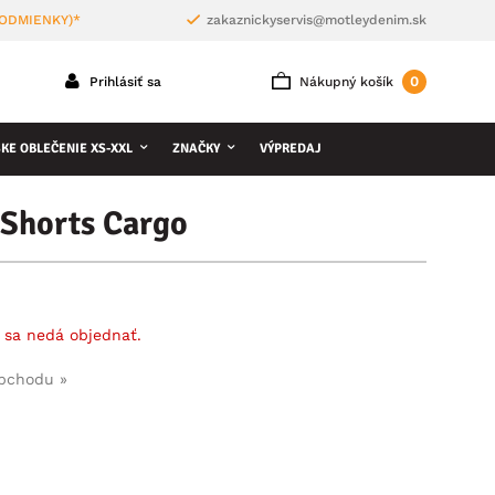
PODMIENKY)*
zakaznickyservis@motleydenim.sk
0
Prihlásiť sa
Nákupný košík
KE OBLEČENIE XS-XXL
ZNAČKY
VÝPREDAJ
 Shorts Cargo
 sa nedá objednať.
obchodu »