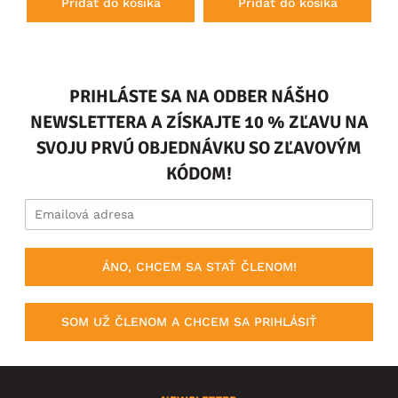
Pridať do košíka
Pridať do košíka
PRIHLÁSTE SA NA ODBER NÁŠHO
NEWSLETTERA A ZÍSKAJTE 10 % ZĽAVU NA
SVOJU PRVÚ OBJEDNÁVKU SO ZĽAVOVÝM
KÓDOM!
ÁNO, CHCEM SA STAŤ ČLENOM!
SOM UŽ ČLENOM A CHCEM SA PRIHLÁSIŤ