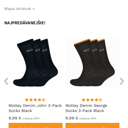
Mapa stránok »
NAJPREDÁVANEJŠIE!
s
Motley Denim John 3-Pack
Motley Denim George
Mo
Socks Black
Socks 3-Pack Black
So
9,99 €
9,99 €
9,
vrátane DPH
vrátane DPH