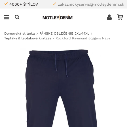
4000+ ŠTÝLOV
zakaznickyservis@motleydenim.sk
Domovská stránka
PÁNSKE OBLEČENIE 2XL-14XL
Tepláky & teplákové kraťasy
Rockford Raymond Joggers Navy