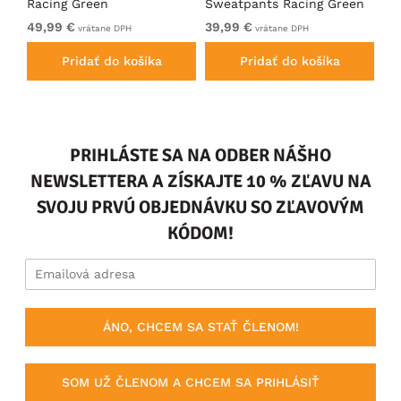
Racing Green
Sweatpants Racing Green
Ho
49,99 €
39,99 €
49
vrátane DPH
vrátane DPH
Pridať do košíka
Pridať do košíka
PRIHLÁSTE SA NA ODBER NÁŠHO
NEWSLETTERA A ZÍSKAJTE 10 % ZĽAVU NA
SVOJU PRVÚ OBJEDNÁVKU SO ZĽAVOVÝM
KÓDOM!
ÁNO, CHCEM SA STAŤ ČLENOM!
SOM UŽ ČLENOM A CHCEM SA PRIHLÁSIŤ