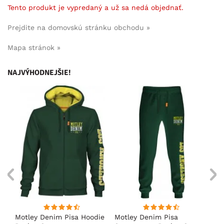
Tento produkt je vypredaný a už sa nedá objednať.
Prejdite na domovskú stránku obchodu »
Mapa stránok »
NAJVÝHODNEJŠIE!
ko
Motley Denim Pisa Hoodie
Motley Denim Pisa
Mo