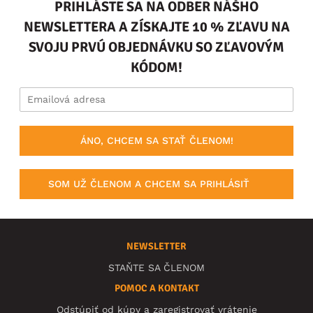
PRIHLÁSTE SA NA ODBER NÁŠHO
NEWSLETTERA A ZÍSKAJTE 10 % ZĽAVU NA
SVOJU PRVÚ OBJEDNÁVKU SO ZĽAVOVÝM
KÓDOM!
ÁNO, CHCEM SA STAŤ ČLENOM!
SOM UŽ ČLENOM A CHCEM SA PRIHLÁSIŤ
NEWSLETTER
STAŇTE SA ČLENOM
POMOC A KONTAKT
Odstúpiť od kúpy a zaregistrovať vrátenie