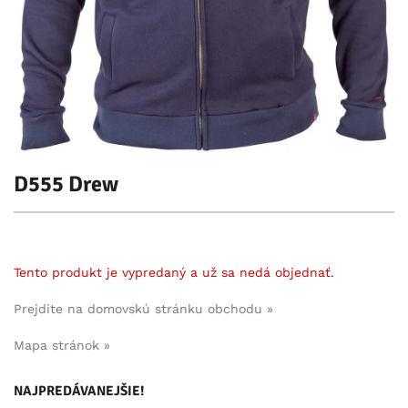
D555 Drew
Tento produkt je vypredaný a už sa nedá objednať.
Prejdite na domovskú stránku obchodu »
Mapa stránok »
NAJPREDÁVANEJŠIE!