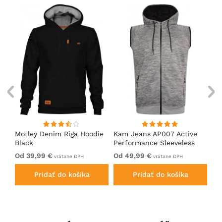
ed
Motley Denim Riga Hoodie
Kam Jeans AP007 Active
Mo
Black
Performance Sleeveless
Ho
Hoody Grey
Od 39,99 €
Od 49,99 €
Od
vrátane DPH
vrátane DPH
Pridať do košíka
Pridať do košíka