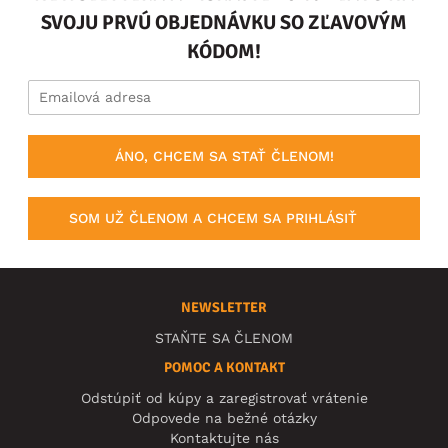
SVOJU PRVÚ OBJEDNÁVKU SO ZĽAVOVÝM
KÓDOM!
ÁNO, CHCEM SA STAŤ ČLENOM!
SOM UŽ ČLENOM A CHCEM SA PRIHLÁSIŤ
NEWSLETTER
STAŇTE SA ČLENOM
POMOC A KONTAKT
Odstúpiť od kúpy a zaregistrovať vrátenie
Odpovede na bežné otázky
Kontaktujte nás