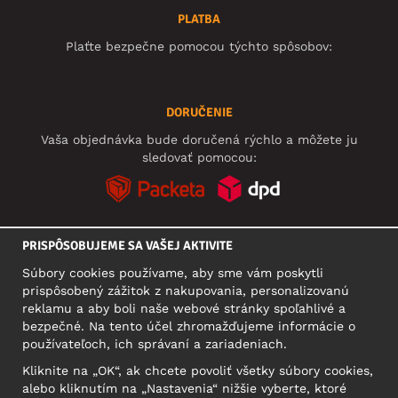
PLATBA
Plaťte bezpečne pomocou týchto spôsobov:
DORUČENIE
Vaša objednávka bude doručená rýchlo a môžete ju
sledovať pomocou:
PRISPÔSOBUJEME SA VAŠEJ AKTIVITE
SOCIÁLNE SIETE
Súbory cookies používame, aby sme vám poskytli
prispôsobený zážitok z nakupovania, personalizovanú
reklamu a aby boli naše webové stránky spoľahlivé a
bezpečné. Na tento účel zhromažďujeme informácie o
SÍDLO
používateľoch, ich správaní a zariadeniach.
Motley Denim Europe OÜ
Kliknite na „OK“, ak chcete povoliť všetky súbory cookies,
Narva mnt 5, EE-10117 Tallinn
alebo kliknutím na „Nastavenia“ nižšie vyberte, ktoré
Reg: 12356245