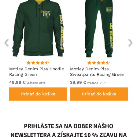
ko
Motley Denim Pisa Hoodie
Motley Denim Pisa
Mo
Racing Green
Sweatpants Racing Green
Ho
49,99 €
39,99 €
49
vrátane DPH
vrátane DPH
Pridať do košíka
Pridať do košíka
PRIHLÁSTE SA NA ODBER NÁŠHO
NEWSLETTERA A ZÍSKAJTE 10 % ZĽAVU NA