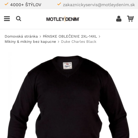
4000+ ŠTÝLOV
zakaznickyservis@motleydenim.sk
Domovská stránka
PÁNSKE OBLEČENIE 2XL-14XL
Mikiny & mikiny bez kapucne
Duke Charles Black