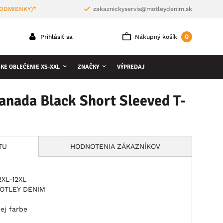
PODMIENKY)*
zakaznickyservis@motleydenim.sk
0
Prihlásiť sa
Nákupný košík
KE OBLEČENIE XS-XXL
ZNAČKY
VÝPREDAJ
nada Black Short Sleeved T-
TU
HODNOTENIA ZÁKAZNÍKOV
2XL-12XL
 MOTLEY DENIM
ej farbe