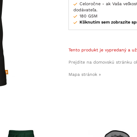
Celoročne - ak Vaša veľko
dodávateľa.
180 GSM
Kliknutím sem zobrazíte sp
Tento produkt je vypredaný a už
Prejdite na domovskú stránku 
Mapa stránok »