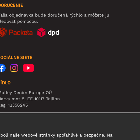
DORUČENIE
aša objednávka bude doručená rýchlo a môžete ju
sledovať pomocou:
SOCIÁLNE SIETE
SÍDLO
Motley Denim Europe OÜ
arva mnt 5, EE-10117 Tallinn
eg: 12356245
pozornenie: Na túto adresu **neposielajte vrátený
ovar!
boli naše webové stránky spoľahlivé a bezpečné. Na