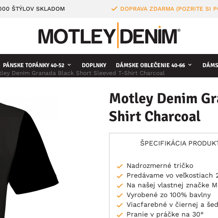
4000 ŠTÝLOV SKLADOM
DOPRAVA ZDARMA (POZRITE SI 
PÁNSKE TOPÁNKY 40-52
DOPLNKY
DÁMSKE OBLEČENIE 40-66
DÁMS
ley Denim Granada Black Short Sleeved T-Shirt Charcoal
Motley Denim Gra
Shirt Charcoal
ŠPECIFIKÁCIA PRODUK
Nadrozmerné tričko
Predávame vo veľkostiach 
Na našej vlastnej značke
Vyrobené zo 100% bavlny
Viacfarebné v čiernej a šed
Pranie v práčke na 30°