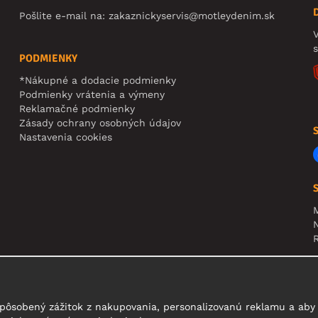
Pošlite e-mail na:
zakaznickyservis@motleydenim.sk
V
PODMIENKY
*Nákupné a dodacie podmienky
Podmienky vrátenia a výmeny
Reklamačné podmienky
Zásady ochrany osobných údajov
Nastavenia cookies
N
R
U
t
pôsobený zážitok z nakupovania, personalizovanú reklamu a aby 