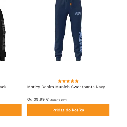
lack
Motley Denim Munich Sweatpants Navy
Motle
Od 39,99 €
Od 49
vrátane DPH
Pridať do košíka