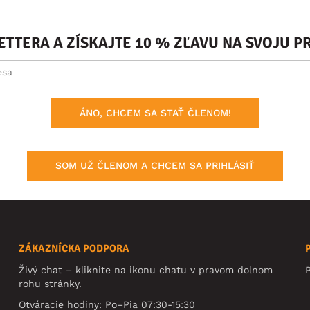
ETTERA A ZÍSKAJTE 10 % ZĽAVU NA SVOJU 
ÁNO, CHCEM SA STAŤ ČLENOM!
SOM UŽ ČLENOM A CHCEM SA PRIHLÁSIŤ
ZÁKAZNÍCKA PODPORA
Živý chat – kliknite na ikonu chatu v pravom dolnom
rohu stránky.
Otváracie hodiny: Po–Pia 07:30-15:30