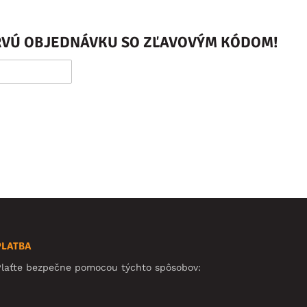
PRVÚ OBJEDNÁVKU SO ZĽAVOVÝM KÓDOM!
PLATBA
Plaťte bezpečne pomocou týchto spôsobov: